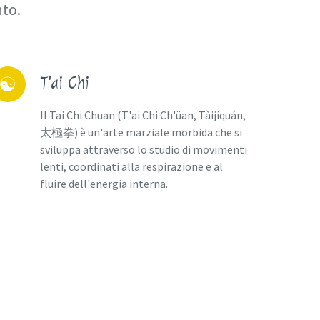
nto.
un
T'ai Chi
☯
Il Tai Chi Chuan (T'ai Chi Ch'üan, Tàijíquán,
太極拳) è un'arte marziale morbida che si
sviluppa attraverso lo studio di movimenti
lenti, coordinati alla respirazione e al
fluire dell'energia interna.