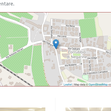
ntare.
Leaflet
| Map data ©
OpenStreetMap
co