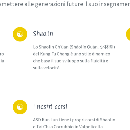
smettere alle generazioni future il suo insegname
un
L
Shaolin
☯
Lo Shaolin Ch'üan (Shàolín Quán, 少林拳)
tro
del Kung Fu Chang è uno stile dinamico
lia
che basa il suo sviluppo sulla fluidità e
sulla velocità.
ENTRA
I nostri corsi
☯
ASD Kun Lun tiene i propri corsi di Shaolin
e Tai Chi a Corrubbio in Valpolicella.